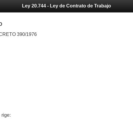
Ley 20.744 - Ley de Contrato de Trabajo
O
RETO 390/1976
 rige: